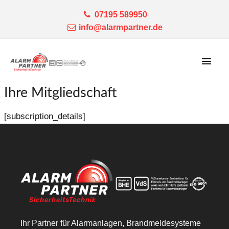
07195 589950
info@alarmpartner.de
Haup
Ihre Mitgliedschaft
[subscription_details]
Ihr Partner für Alarmanlagen, Brandmeldesysteme