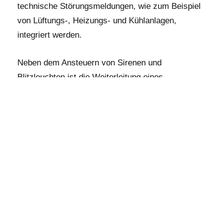
technische Störungsmeldungen, wie zum Beispiel
von Lüftungs-, Heizungs- und Kühlanlagen,
integriert werden.
Neben dem Ansteuern von Sirenen und
Blitzleuchten ist die Weiterleitung eines
Fernalarms an eine Notruf- und Serviceleitstelle
möglich.
Nach Bedarf werden mit den geeigneten
Systemkomponenten unterschiedliche
Schutzkonzepte realisiert. Wir beraten Sie
umfassend vor Ort, welche Rauchwarnmelder für
Ihre Immobilie geeignet sind.