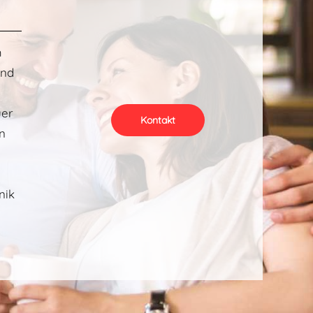
m
und
uer
Kontakt
n
n
nik