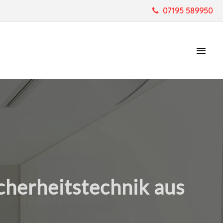
07195 589950
Hau
rmanlagen